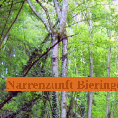
Narrenzu
nft Biering