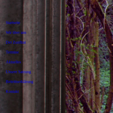
Startseite
Wir über uns
Der Zunftrat
Termine
Aktuelles
Unsere Satzung
Beitrittserklärung
Kontakt